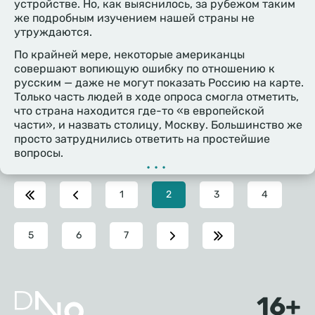
устройстве. Но, как выяснилось, за рубежом таким
же подробным изучением нашей страны не
утруждаются.
По крайней мере, некоторые американцы
совершают вопиющую ошибку по отношению к
русским — даже не могут показать Россию на карте.
Только часть людей в ходе опроса смогла отметить,
что страна находится где-то «в европейской
части», и назвать столицу, Москву. Большинство же
просто затруднились ответить на простейшие
вопросы.
•••
Page
1
Текущая
2
Page
3
Page
4
страница
Page
5
Page
6
Page
7
Подвал