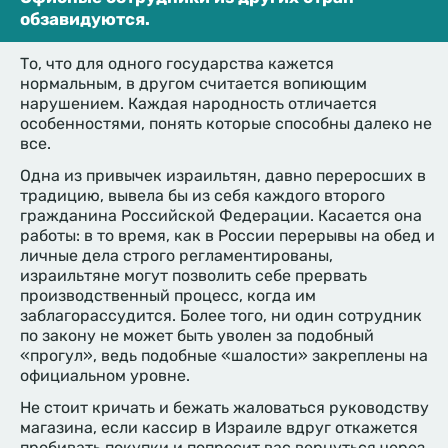
обзавидуются.
То, что для одного государства кажется
нормальным, в другом считается вопиющим
нарушением. Каждая народность отличается
особенностями, понять которые способны далеко не
все.
Одна из привычек израильтян, давно переросших в
традицию, вывела бы из себя каждого второго
гражданина Российской Федерации. Касается она
работы: в то время, как в России перерывы на обед и
личные дела строго регламентированы,
израильтяне могут позволить себе прервать
производственный процесс, когда им
заблагорассудится. Более того, ни один сотрудник
по закону не может быть уволен за подобный
«прогул», ведь подобные «шалости» закреплены на
официальном уровне.
Не стоит кричать и бежать жаловаться руководству
магазина, если кассир в Израиле вдруг откажется
пробивать покупки и попросит вас вернуться через