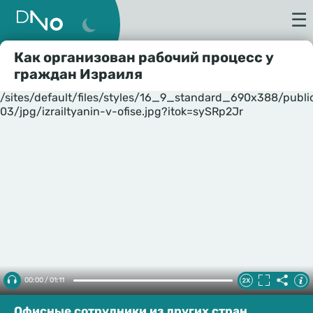
☰
Как организован рабочий процесс у
граждан Израиля
/sites/default/files/styles/16_9_standard_690x388/publ
03/jpg/izrailtyanin-v-ofise.jpg?itok=sySRp2Jr
00:00 / 01:11
Офисные сотрудники из других стран