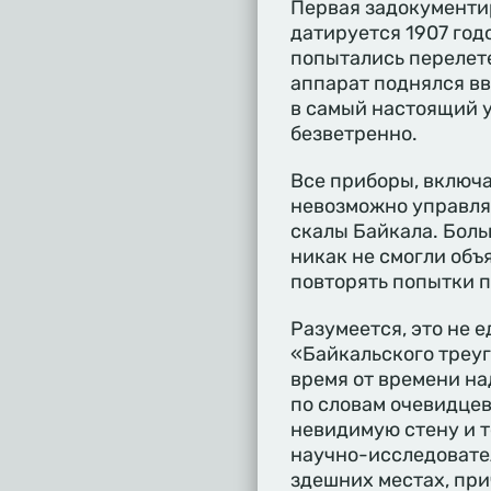
Первая задокументи
датируется 1907 год
попытались перелете
аппарат поднялся вв
в самый настоящий у
безветренно.
Все приборы, включа
невозможно управлят
скалы Байкала. Боль
никак не смогли объ
повторять попытки п
Разумеется, это не 
«Байкальского треуг
время от времени на
по словам очевидцев
невидимую стену и 
научно-исследовате
здешних местах, при