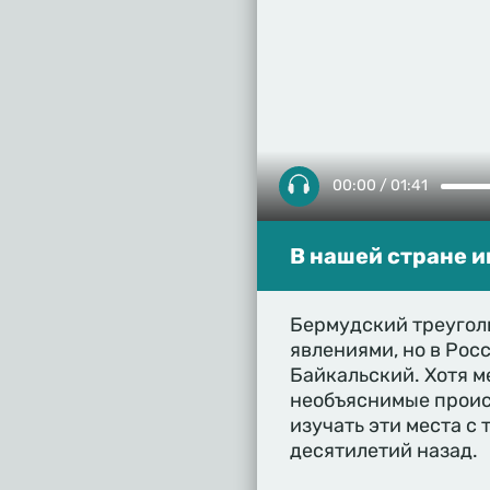
00:00 / 01:41
В нашей стране и
Бермудский треугол
явлениями, но в Рос
Байкальский. Хотя м
необъяснимые происш
изучать эти места с 
десятилетий назад.