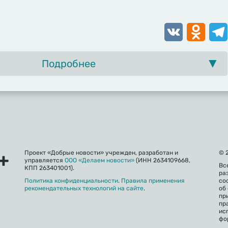
VK
Odnoklassn
Tele
Подробнее
Проект «Добрые новости» учрежден, разработан и
© 
управляется
ООО «Делаем новости»
(ИНН 2634109668,
Вс
КПП 263401001).
ра
Политика конфиденциальности
.
Правила применения
со
рекомендательных технологий на сайте
.
об
пр
пр
ис
фо