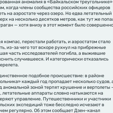
рованная аномалия в «Байкальском треугольнике»
ом, когда члены сообщества российских офицеров
ть на аэростате через озеро. Но едва летательный
ерх на несколько десятков метров, как тут же попа
раган — хотя внизу в этот момент было совершенн
я компас, перестали работать, и аэростатом стало
ь, из-за чего тот вскоре рухнул на прибрежные
шая часть исследователей погибла, а выжившие
яснить случившееся. И категорически отказались
ерелета.
единственное подобное происшествие: в районе
ольника» каждый год пропадает несколько судов, 
д аномальной зоной терпят крушение и вертолеты 
, летательные аппараты словно натыкаются на
теряют управление. Путешественники и участники
льских экспедиций тоже бесследно исчезают в
чем регулярно. Об этом сообщает Дзен-канал