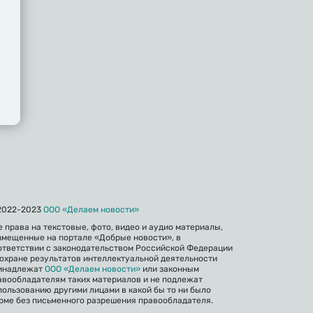
iki
gram
2022-2023
ООО «Делаем новости»
е права на текстовые, фото, видео и аудио материалы,
змещенные на портале «Добрые новости», в
ответствии с законодательством Российской Федерации
 охране результатов интеллектуальной деятельности
инадлежат
ООО «Делаем новости»
или законным
авообладателям таких материалов и не подлежат
пользованию другими лицами в какой бы то ни было
рме без письменного разрешения правообладателя.