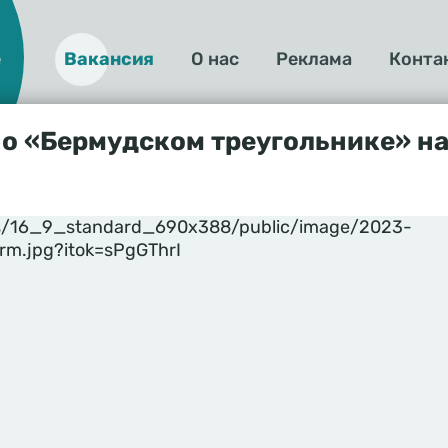
е
Вакансия
О нас
Реклама
Конта
О
нас
 о «Бермудском треугольнике» н
yles/16_9_standard_690x388/public/image/2023-
rm.jpg?itok=sPgGThrI