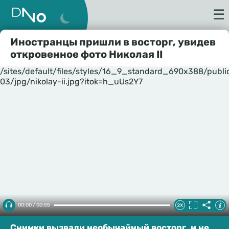
☰
Иностранцы пришли в восторг, увидев
откровенное фото Николая II
/sites/default/files/styles/16_9_standard_690x388/publ
03/jpg/nikolay-ii.jpg?itok=h_uUs2Y7
00:00 / 00:55
Снимки вызвали необычайный восторг, и не