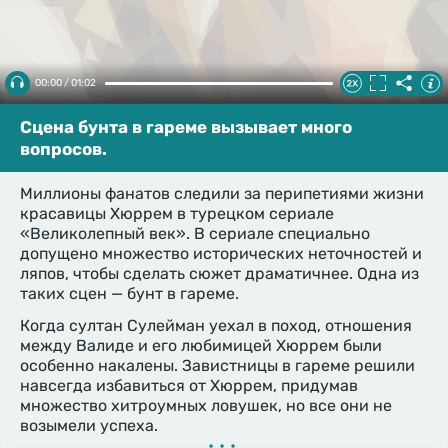
00:00 / 01:02
Сцена бунта в гареме вызывает много
вопросов.
Миллионы фанатов следили за перипетиями жизни
красавицы Хюррем в турецком сериале
«Великолепный век». В сериале специально
допущено множество исторических неточностей и
ляпов, чтобы сделать сюжет драматичнее. Одна из
таких сцен — бунт в гареме.
Когда султан Сулейман уехал в поход, отношения
между Валиде и его любимицей Хюррем были
особенно накалены. Завистницы в гареме решили
навсегда избавиться от Хюррем, придумав
множество хитроумных ловушек, но все они не
возымели успеха.
•••