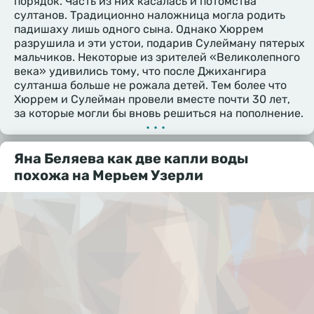
порядок. Часть из них касалась и потомства
султанов. Традиционно наложница могла родить
падишаху лишь одного сына. Однако Хюррем
разрушила и эти устои, подарив Сулейману пятерых
мальчиков. Некоторые из зрителей «Великолепного
века» удивились тому, что после Джихангира
султанша больше не рожала детей. Тем более что
Хюррем и Сулейман провели вместе почти 30 лет,
за которые могли бы вновь решиться на пополнение.
•••
Яна Беляева как две капли воды
похожа на Мерьем Узерли