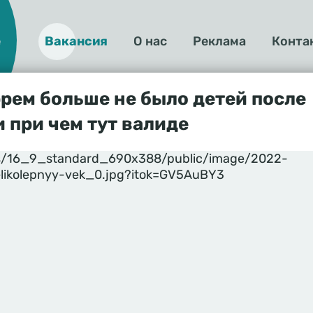
е
Вакансия
О нас
Реклама
Конта
О
нас
рем больше не было детей после
 при чем тут валиде
yles/16_9_standard_690x388/public/image/2022-
velikolepnyy-vek_0.jpg?itok=GV5AuBY3