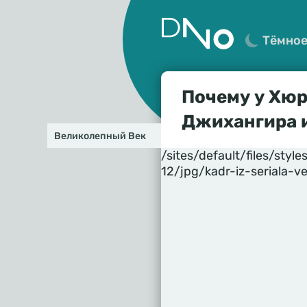
Тёмно
Почему у Хюр
Джихангира и
Великолепный Век
/sites/default/files/st
12/jpg/kadr-iz-seriala-