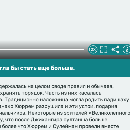
гла бы стать еще больше.
ержалась на целом своде правил и обычаев,
хранять порядок. Часть из них касалась
ов. Традиционно наложница могла родить падишаху
днако Хюррем разрушила и эти устои, подарив
мальчиков. Некоторые из зрителей «Великолепног
у, что после Джихангира султанша больше
м более что Хюррем и Сулейман провели вместе