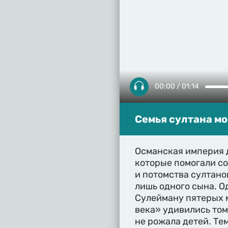
00:00 / 01:14
Семья султана мо
Османская империя д
которые помогали со
и потомства султан
лишь одного сына. О
Сулейману пятерых 
века» удивились том
не рожала детей. Те