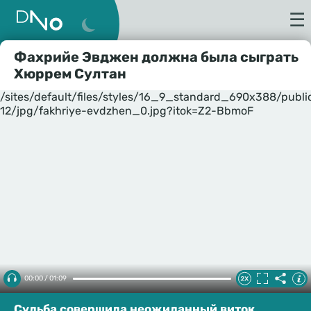
☰
Фахрийе Эвджен должна была сыграть
Хюррем Султан
/sites/default/files/styles/16_9_standard_690x388/publ
12/jpg/fakhriye-evdzhen_0.jpg?itok=Z2-BbmoF
00:00 / 01:09
Судьба совершила неожиданный виток.