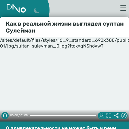
☰
Как в реальной жизни выглядел султан
Сулейман
/sites/default/files/styles/16_9_standard_690x388/publ
01/jpg/sultan-suleyman_0.jpg?itok=qNShoVwT
00:00 / 01:08
О привлекательности не может быть и речи.