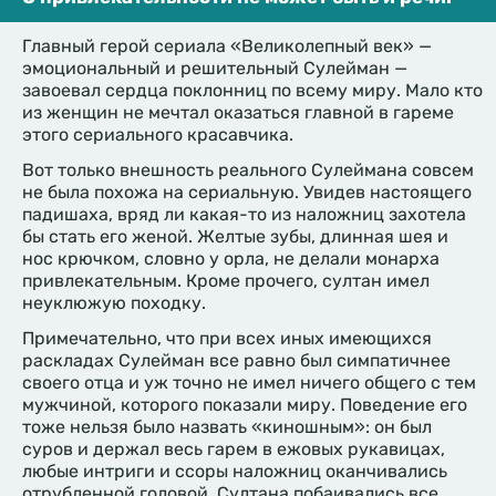
Главный герой сериала «Великолепный век» —
эмоциональный и решительный Сулейман —
завоевал сердца поклонниц по всему миру. Мало кто
из женщин не мечтал оказаться главной в гареме
этого сериального красавчика.
Вот только внешность реального Сулеймана совсем
не была похожа на сериальную. Увидев настоящего
падишаха, вряд ли какая-то из наложниц захотела
бы стать его женой. Желтые зубы, длинная шея и
нос крючком, словно у орла, не делали монарха
привлекательным. Кроме прочего, султан имел
неуклюжую походку.
Примечательно, что при всех иных имеющихся
раскладах Сулейман все равно был симпатичнее
своего отца и уж точно не имел ничего общего с тем
мужчиной, которого показали миру. Поведение его
тоже нельзя было назвать «киношным»: он был
суров и держал весь гарем в ежовых рукавицах,
любые интриги и ссоры наложниц оканчивались
отрубленной головой. Султана побаивались все,