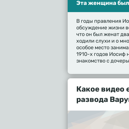
Эта женщина была
В годы правления И
обсуждение жизни во
что он был женат дв
ходили слухи и о мн
особое место занима
1910-х годов Иосиф н
знакомство с дочерь
Какое видео 
развода Вару