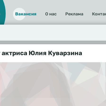
е
Вакансия
О нас
Реклама
Конта
О
нас
 актриса Юлия Куварзина