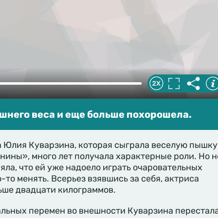
шнего веса и еще больше похорошела.
а Юлия Куварзина, которая сыграла веселую пышку
нины», много лет получала характерные роли. Но н
няла, что ей уже надоело играть очаровательных
-то менять. Всерьез взявшись за себя, актриса
ьше двадцати килограммов.
альных перемен во внешности Куварзина перестал