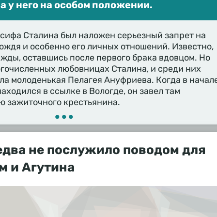
 у него на особом положении.
осифа Сталина был наложен серьезный запрет на
ждя и особенно его личных отношений. Известно,
ажды, оставшись после первого брака вдовцом. Но
огочисленных любовницах Сталина, и среди них
ла молоденькая Пелагея Ануфриева. Когда в начал
аходился в ссылке в Вологде, он завел там
ю зажиточного крестьянина.
•••
едва не послужило поводом для
м и Агутина