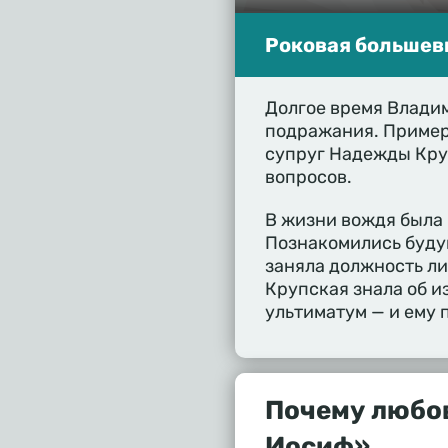
Роковая большев
Долгое время Влади
подражания. Пример
супруг Надежды Кру
вопросов.
В жизни вождя была
Познакомились буду
заняла должность ли
Крупская знала об и
ультиматум — и ему 
Почему любо
Иосиф»