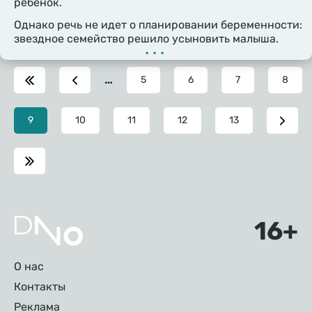
ребенок.
Однако речь не идет о планировании беременности:
звездное семейство решило усыновить малыша.
•••
…
Page
5
Page
6
Page
7
Page
8
Текущая
9
Page
10
Page
11
Page
12
Page
13
страница
Подвал
О нас
Контакты
Реклама