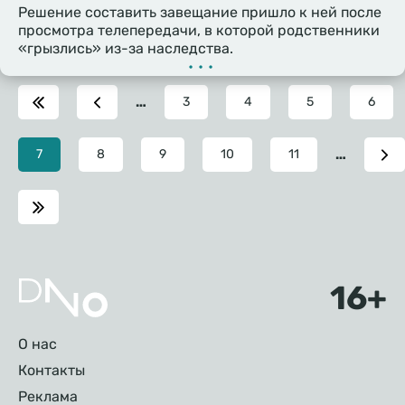
Решение составить завещание пришло к ней после
просмотра телепередачи, в которой родственники
«грызлись» из-за наследства.
•••
…
Page
3
Page
4
Page
5
Page
6
…
Текущая
7
Page
8
Page
9
Page
10
Page
11
страница
Подвал
О нас
Контакты
Реклама