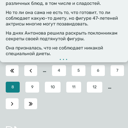
различных блюд, в том числе и сладостей.
Но то ли она сама не есть то, что готовит, то ли
соблюдает какую-то диету, но фигуре 47-летеней
актрисы многие могут позавидовать.
На днях Антонова решила раскрыть поклонникам
секреты своей подтянутой фигуры.
Она призналась, что не соблюдает никакой
специальной диеты.
•••
…
Page
4
Page
5
Page
6
Page
7
…
Текущая
8
Page
9
Page
10
Page
11
Page
12
страница