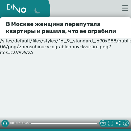
☰
В Москве женщина перепутала
квартиры и решила, что ее ограбили
/sites/default/files/styles/16_9_standard_690x388/publ
06/png/zhenschina-v-ograblennoy-kvartire.png?
itok=z3V9vWzA
00:00 / 00:35