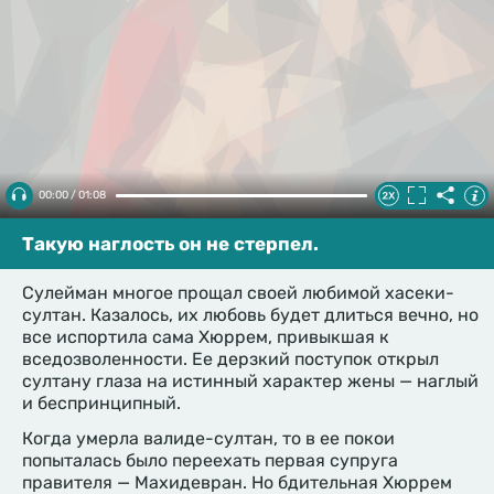
00:00 / 01:08
Такую наглость он не стерпел.
Сулейман многое прощал своей любимой хасеки-
султан. Казалось, их любовь будет длиться вечно, но
все испортила сама Хюррем, привыкшая к
вседозволенности. Ее дерзкий поступок открыл
султану глаза на истинный характер жены — наглый
и беспринципный.
Когда умерла валиде-султан, то в ее покои
попыталась было переехать первая супруга
правителя — Махидевран. Но бдительная Хюррем