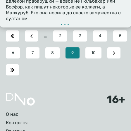
далекой прабабушки — вовсе не Гюльбахар или
Босфор, как пишут некоторые ее коллеги, а
Малхуруб. Его она носила до своего замужества с
султаном.
•••
…
Page
2
Page
3
Page
4
Page
5
Page
6
Page
7
Page
8
Текущая
9
Page
10
страница
Подвал
О нас
Контакты