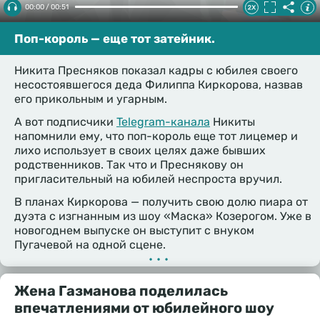
00:00 / 00:51
Поп-король — еще тот затейник.
Никита Пресняков показал кадры с юбилея своего
несостоявшегося деда Филиппа Киркорова, назвав
его прикольным и угарным.
А вот подписчики
Telegram-канала
Никиты
напомнили ему, что поп-король еще тот лицемер и
лихо использует в своих целях даже бывших
родственников. Так что и Преснякову он
пригласительный на юбилей неспроста вручил.
В планах Киркорова — получить свою долю пиара от
дуэта с изгнанным из шоу «Маска» Козерогом. Уже в
новогоднем выпуске он выступит с внуком
Пугачевой на одной сцене.
•••
Жена Газманова поделилась
впечатлениями от юбилейного шоу