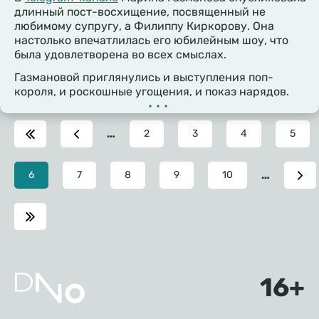
длинный пост-восхищение, посвященный не
любимому супругу, а Филиппу Киркорову. Она
настолько впечатлилась его юбилейным шоу, что
была удовлетворена во всех смыслах.
Газмановой приглянулись и выступления поп-
короля, и роскошные угощения, и показ нарядов.
•••
…
Page
2
Page
3
Page
4
Page
5
…
Текущая
6
Page
7
Page
8
Page
9
Page
10
страница
Подвал