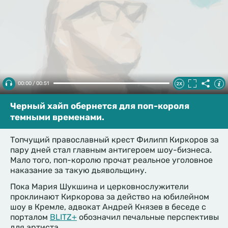
00:00 / 00:51
Черный хайп обернется для поп-короля
темными временами.
Топчущий православный крест Филипп Киркоров за
пару дней стал главным антигероем шоу-бизнеса.
Мало того, поп-королю прочат реальное уголовное
наказание за такую дьявольщину.
Пока Мария Шукшина и церковнослужители
проклинают Киркорова за действо на юбилейном
шоу в Кремле, адвокат Андрей Князев в беседе с
порталом
BLITZ+
обозначил печальные перспективы
для артиста.