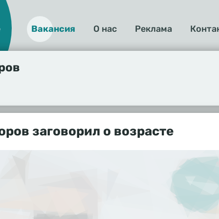
е
Вакансия
О нас
Реклама
Конта
О
нас
ров
ров заговорил о возрасте