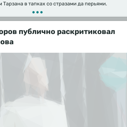
м Тарзана в тапках со стразами да перьями.
•••
оров публично раскритиковал
кова