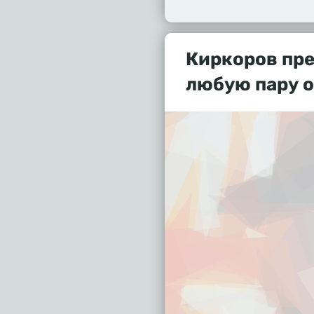
Киркоров пр
любую пару о