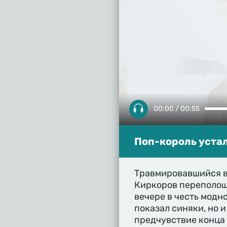
00:00 / 00:55
Поп-король устал
Травмировавшийся в
Киркоров переполоши
вечере в честь модн
показал синяки, но и
предчувствие конца 