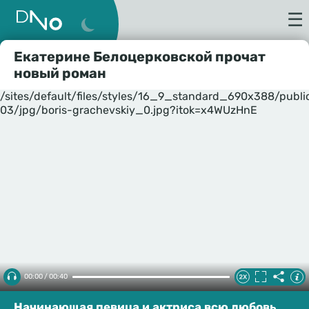
☰
Екатерине Белоцерковской прочат
новый роман
/sites/default/files/styles/16_9_standard_690x388/publ
03/jpg/boris-grachevskiy_0.jpg?itok=x4WUzHnE
00:00 / 00:40
Начинающая певица и актриса всю любовь