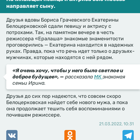
направляет сыну.
Друзья вдовы Бориса Грачевского Екатерины
Белоцерковской сдали певицу и актрису с
потрохами. Так, на памятном вечере в честь
режиссера «Ералаша» знакомые знаменитости
проговорились — Екатерина находится в надежных
руках. Правда, пока что речь идет только о друзьях-
мужчинах, которые находятся с ней рядом.
«Я очень хочу, чтобы у него было светлое и
доброе будущее», —
рассказала
МК
знакомая
семьи Ирина.
Друзья до сих пор надеются, что совсем скоро
Белоцерковская найдет себе нового мужа, а пока
она продолжает тешить себя воспоминаниями о
почившем режиссере.
21.03.2022, 10:31
VK
Odnoklassniki
Telegr