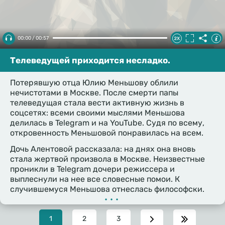
00:00 / 00:57
Телеведущей приходится несладко.
Потерявшую отца Юлию Меньшову облили
нечистотами в Москве. После смерти папы
телеведущая стала вести активную жизнь в
соцсетях: всеми своими мыслями Меньшова
делилась в Telegram и на YouTube. Судя по всему,
откровенность Меньшовой понравилась на всем.
Дочь Алентовой рассказала: на днях она вновь
стала жертвой произвола в Москве. Неизвестные
проникли в Telegram дочери режиссера и
выплеснули на нее все словесные помои. К
случившемуся Меньшова отнеслась философски.
•••
Текущая
1
Page
2
Page
3