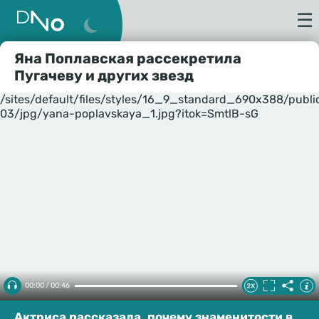
☰
Яна Поплавская рассекретила
Пугачеву и других звезд
/sites/default/files/styles/16_9_standard_690x388/publ
03/jpg/yana-poplavskaya_1.jpg?itok=SmtlB-sG
00:00 / 00:46
Актриса рассказала, почему знаменитости в