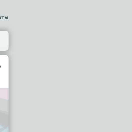
кты
о