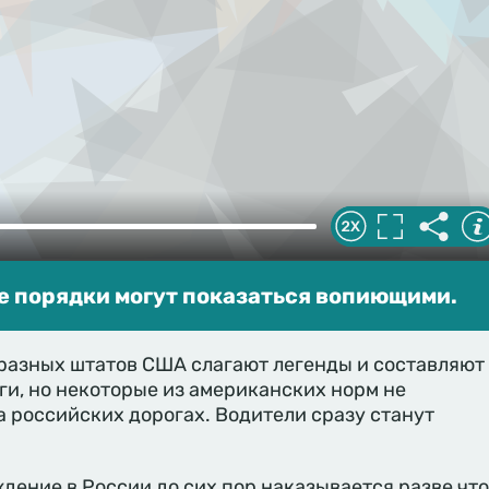
е порядки могут показаться вопиющими.
 разных штатов США слагают легенды и составляют
и, но некоторые из американских норм не
 российских дорогах. Водители сразу станут
ждение в России до сих пор наказывается разве что