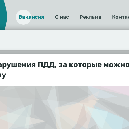
е
Вакансия
О нас
Реклама
Конта
О
нас
арушения ПДД, за которые можн
му