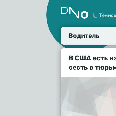
Тёмно
Водитель
В США есть н
сесть в тюрь