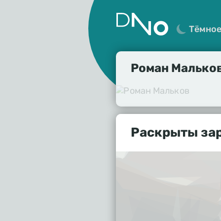
Тёмно
Роман Малько
Раскрыты за