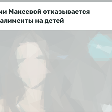
ии Макеевой отказывается
алименты на детей