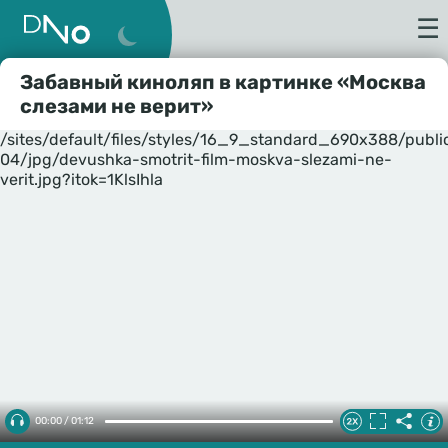
☰
Забавный киноляп в картинке «Москва
слезами не верит»
/sites/default/files/styles/16_9_standard_690x388/publ
04/jpg/devushka-smotrit-film-moskva-slezami-ne-
verit.jpg?itok=1KlsIhla
00:00 / 01:12