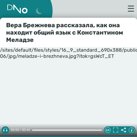
☰
Вера Брежнева рассказала, как она
находит общий язык с Константином
Меладзе
/sites/default/files/styles/16_9_standard_690x388/publ
06/jpg/meladze-i-brezhneva.jpg?itok=gsWcT_ET
00:00 / 00:44