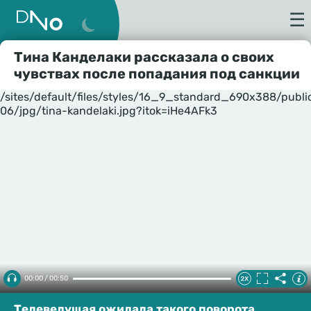
☰
Тина Канделаки рассказала о своих
чувствах после попадания под санкции
/sites/default/files/styles/16_9_standard_690x388/publ
06/jpg/tina-kandelaki.jpg?itok=iHe4AFk3
00:00 / 00:50
Телеведущая ожидала такого поворота