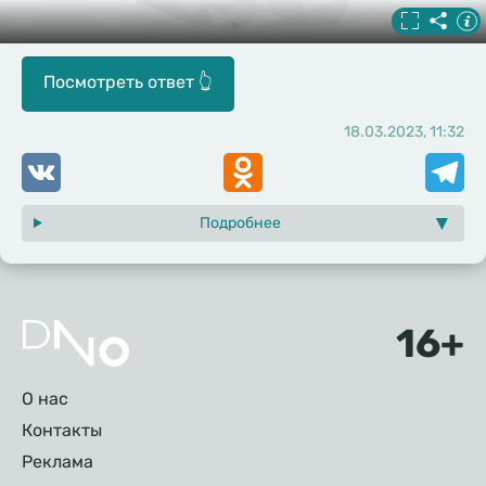
18.03.2023, 11:32
Если вам так и не удалось обнаружить необходимые
VK
Odnoklassniki
Telegr
предметы, то вот подсказка. Зубная щетка
спряталась под абажуром торшера. А чтобы найти
Подробнее
эскимо, стоит присмотреться к рукавам котят.
Тестом поделился Дзен-канал
Advance
.
Подвал
О нас
Контакты
Реклама