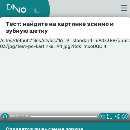
☰
Тест: найдите на картинке эскимо и
зубную щетку
/sites/default/files/styles/16_9_standard_690x388/publ
03/jpg/test-po-kartinke_94.jpg?itok=mxoOQDI4
00:00 / 00:31
Справятся лишь самые зоркие.