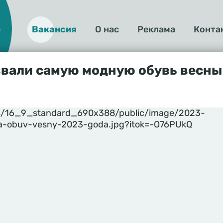
е
Вакансия
О нас
Реклама
Конта
О
нас
звали самую модную обувь весны
yles/16_9_standard_690x388/public/image/2023-
-obuv-vesny-2023-goda.jpg?itok=-O76PUkQ