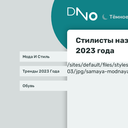
Тёмно
Стилисты на
2023 года
Мода И Стиль
/sites/default/files/st
03/jpg/samaya-modnaya
Тренды 2023 Года
Обувь