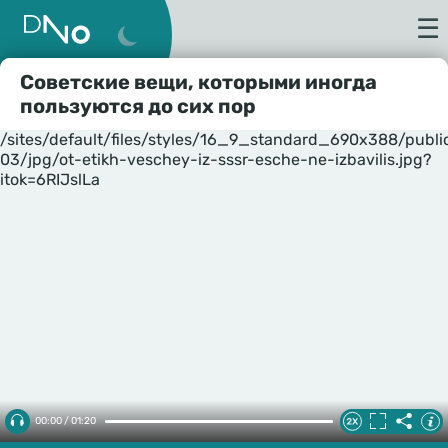
☰
Советские вещи, которыми иногда
пользуются до сих пор
/sites/default/files/styles/16_9_standard_690x388/publ
03/jpg/ot-etikh-veschey-iz-sssr-esche-ne-izbavilis.jpg?
itok=6RIJslLa
00:00 / 01:20