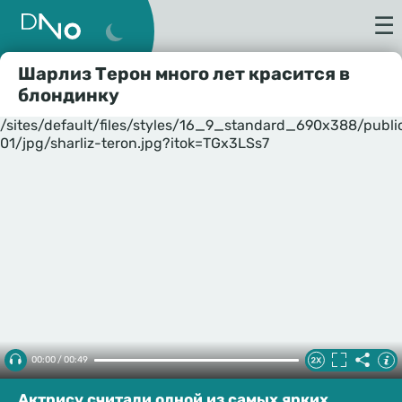
☰
Шарлиз Терон много лет красится в
блондинку
/sites/default/files/styles/16_9_standard_690x388/publ
01/jpg/sharliz-teron.jpg?itok=TGx3LSs7
00:00 / 00:49
Актрису считали одной из самых ярких