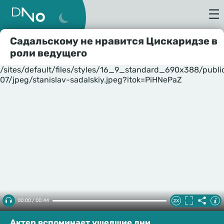
☰
Садальскому не нравится Цискаридзе в
роли ведущего
/sites/default/files/styles/16_9_standard_690x388/publ
07/jpeg/stanislav-sadalskiy.jpeg?itok=PiHNePaZ
00:00 / 00:44
Актер вспоминает ушедшие дни.