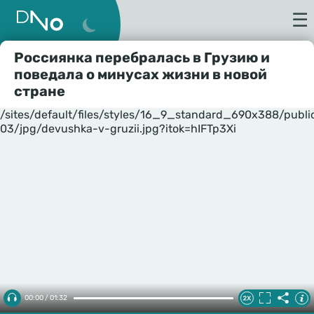
☰
Россиянка перебралась в Грузию и
поведала о минусах жизни в новой
стране
/sites/default/files/styles/16_9_standard_690x388/publ
03/jpg/devushka-v-gruzii.jpg?itok=hIFTp3Xi
00:00 / 01:32