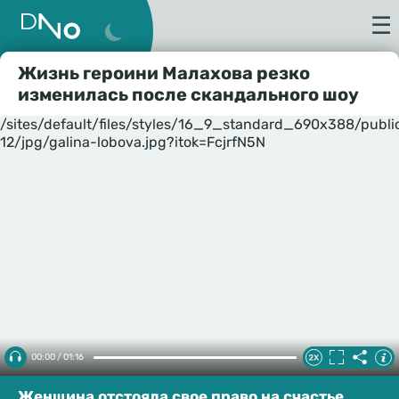
☰
Жизнь героини Малахова резко
изменилась после скандального шоу
/sites/default/files/styles/16_9_standard_690x388/publ
12/jpg/galina-lobova.jpg?itok=FcjrfN5N
00:00 / 01:16
Женщина отстояла свое право на счастье.