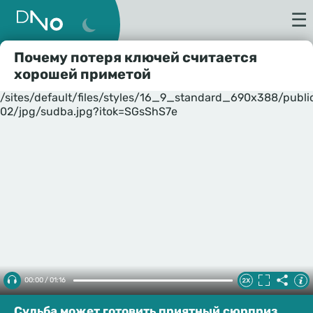
☰
Почему потеря ключей считается
хорошей приметой
/sites/default/files/styles/16_9_standard_690x388/publ
02/jpg/sudba.jpg?itok=SGsShS7e
00:00 / 01:16
Судьба может готовить приятный сюрприз.