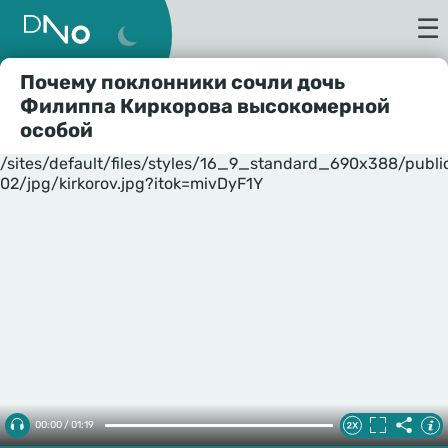
☰
Почему поклонники сочли дочь
Филиппа Киркорова высокомерной
особой
/sites/default/files/styles/16_9_standard_690x388/publ
02/jpg/kirkorov.jpg?itok=mivDyF1Y
00:00 / 01:19