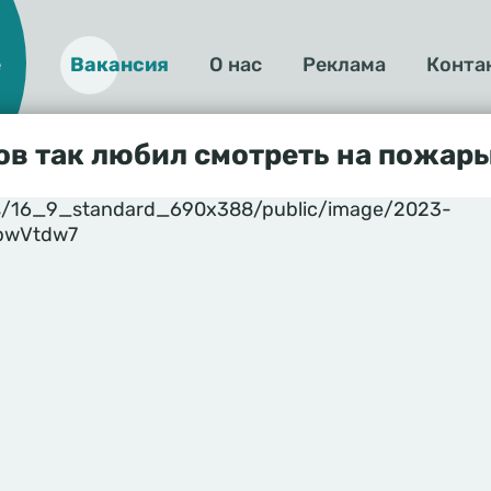
е
Вакансия
О нас
Реклама
Конта
О
нас
в так любил смотреть на пожар
yles/16_9_standard_690x388/public/image/2023-
1pwVtdw7