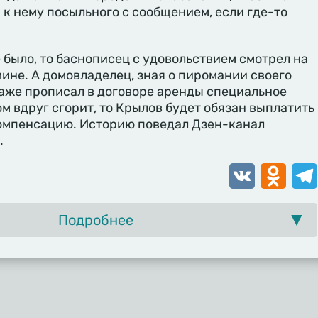
 к нему посыльного с сообщением, если где-то
 было, то баснописец с удовольствием смотрел на
мине. А домовладелец, зная о пиромании своего
аже прописал в договоре аренды специальное
ом вдруг сгорит, то Крылов будет обязан выплатить
омпенсацию. Историю поведал Дзен-канал
.
VK
Odnoklassn
Tele
Подробнее