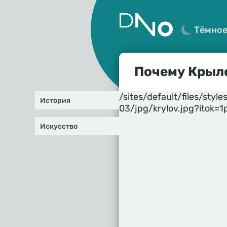
Тёмно
Почему Крыло
/sites/default/files/st
История
03/jpg/krylov.jpg?itok=
Искусство