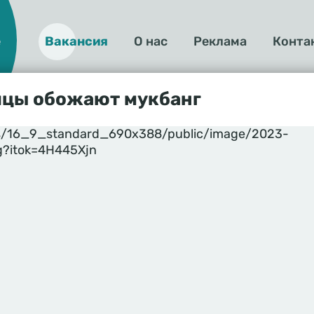
е
Вакансия
О нас
Реклама
Конта
О
нас
йцы обожают мукбанг
yles/16_9_standard_690x388/public/image/2023-
g?itok=4H445Xjn