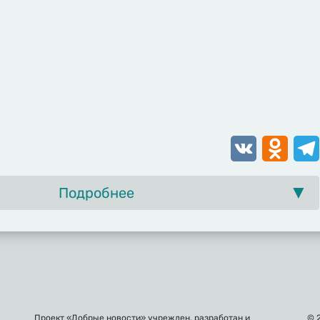
VK
Odnoklassn
Tele
Подробнее
Проект «Добрые новости» учрежден, разработан и
© 