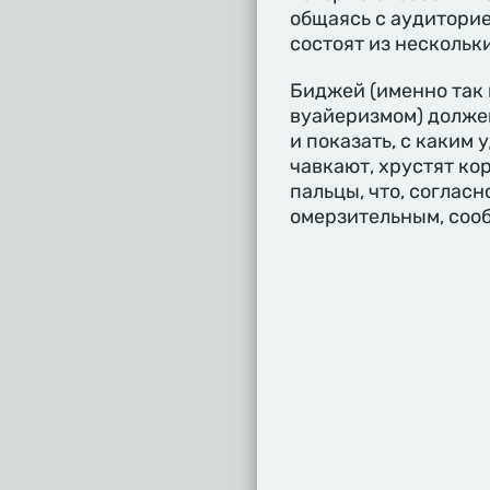
общаясь с аудиторие
состоят из нескольк
Биджей (именно так
вуайеризмом) должен 
и показать, с каким 
чавкают, хрустят ко
пальцы, что, согласн
омерзительным, соо