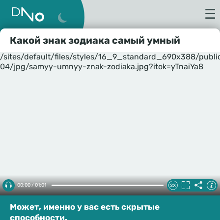
☰
Какой знак зодиака самый умный
/sites/default/files/styles/16_9_standard_690x388/publ
04/jpg/samyy-umnyy-znak-zodiaka.jpg?itok=yTnaiYa8
00:00 / 01:01
Может, именно у вас есть скрытые
способности.