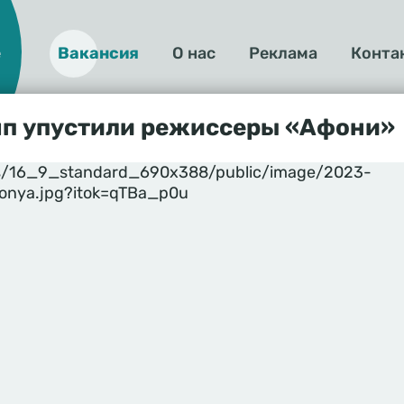
е
Вакансия
О нас
Реклама
Конта
О
нас
яп упустили режиссеры «Афони»
yles/16_9_standard_690x388/public/image/2023-
fonya.jpg?itok=qTBa_p0u