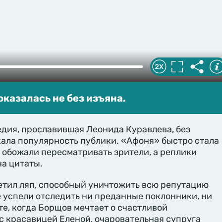
оказалась не без изъяна.
дия, прославившая Леонида Куравлева, без
ала популярность публики. «Афоня» быстро стала
е обожали пересматривать зрители, а реплики
на цитаты.
етил ляп, способный уничтожить всю репутацию
е успели отследить ни преданные поклонники, ни
е, когда Борщов мечтает о счастливой
с красавицей Еленой, очаровательная супруга