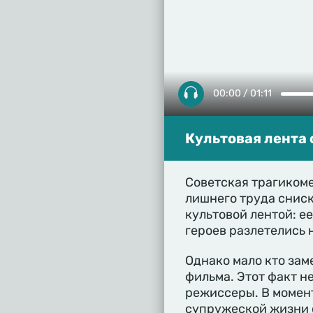
00:00 / 01:11
Культовая лента 
Советская трагикоме
лишнего труда сниск
культовой лентой: е
героев разлетелись 
Однако мало кто зам
фильма. Этот факт н
режиссеры. В момент
супружеской жизни 