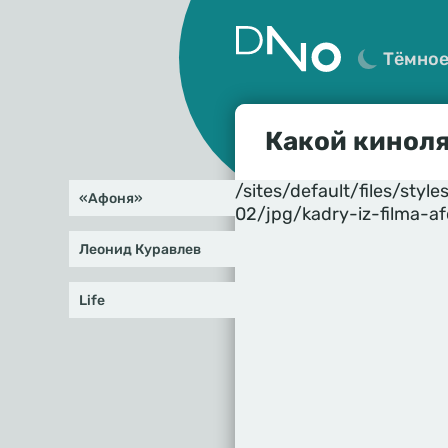
Тёмно
Какой кинол
/sites/default/files/st
«Афоня»
02/jpg/kadry-iz-filma-a
Леонид Куравлев
Life