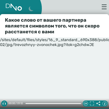
☰
Какое слово от вашего партнера
является символом того, что он скоро
расстанется с вами
/sites/default/files/styles/16_9_standard_690x388/publ
02/jpg/trevozhnyy-zvonochek.jpg?itok=g2chdwJE
00:00 / 01:12