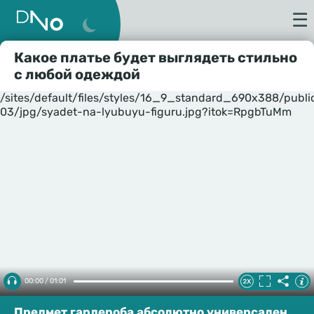
☰
Какое платье будет выглядеть стильно
с любой одеждой
/sites/default/files/styles/16_9_standard_690x388/publ
03/jpg/syadet-na-lyubuyu-figuru.jpg?itok=RpgbTuMm
00:00 / 01:01
Предмет гардероба абсолютно универсален.