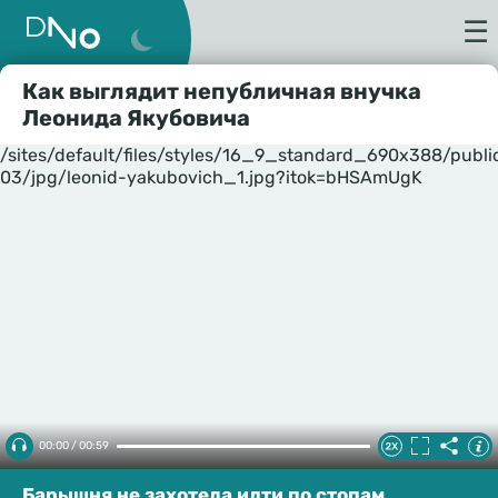
☰
Как выглядит непубличная внучка
Леонида Якубовича
/sites/default/files/styles/16_9_standard_690x388/publ
03/jpg/leonid-yakubovich_1.jpg?itok=bHSAmUgK
00:00 / 00:59
Барышня не захотела идти по стопам