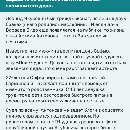
знаменитого деда.
Леонид Якубович был трижды женат, но лишь в двух
браках у него родились наследники. И если дочь
Варвара Видо еще появляется на публике, то жизнь
сына Артема Антонова — это тайна за семью
печатями.
Известно, что мужчина воспитал дочь Софью,
которая является единственной внучкой ведущего
шоу «Поле чудес». Девушка не стала идти по стопам
звездного деда, что очень расстраивает артиста.
22-летняя Софья выросла самостоятельной
барышней и не желает принимать помощь от
именитого родственника. С 18 лет девушка
трудится в сети ресторанов быстрого питания,
несмотря на то что семья живет в достатке.
Судя по всему, Антонова не ведет блоги в соцсетях
или же скрывается под псевдонимом. Но
репортерам канала НТВ удалось разыскать фото
непубличной внучки Якубовича, которое было в