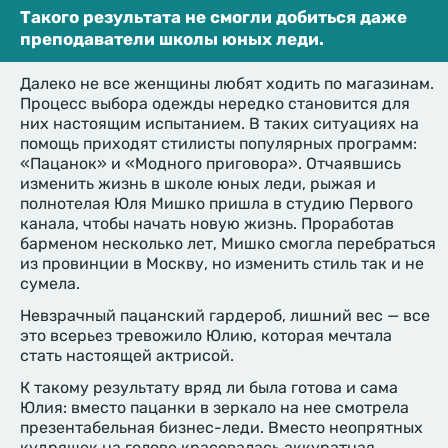
Такого результата не смогли добиться даже
преподаватели школы юных леди.
Далеко не все женщины любят ходить по магазинам.
Процесс выбора одежды нередко становится для
них настоящим испытанием. В таких ситуациях на
помощь приходят стилисты популярных программ:
«Пацанок» и «Модного приговора». Отчаявшись
изменить жизнь в школе юных леди, рыжая и
полнотелая Юля Мишко пришла в студию Первого
канала, чтобы начать новую жизнь. Проработав
барменом несколько лет, Мишко смогла перебраться
из провинции в Москву, но изменить стиль так и не
сумела.
Невзрачный пацанский гардероб, лишний вес — все
это всерьез тревожило Юлию, которая мечтала
стать настоящей актрисой.
К такому результату вряд ли была готова и сама
Юлия: вместо пацанки в зеркало на нее смотрела
презентабельная бизнес-леди. Вместо неопрятных
кудряшек на голове красовалась аккуратная