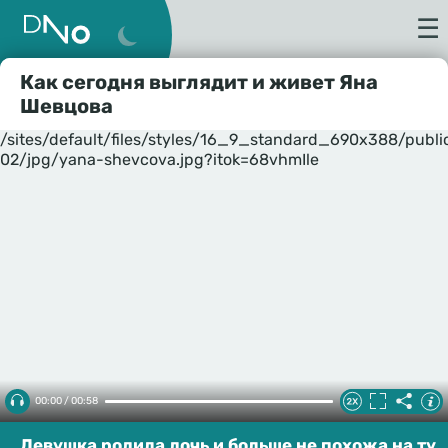
☰
Как сегодня выглядит и живет Яна
Шевцова
/sites/default/files/styles/16_9_standard_690x388/publ
02/jpg/yana-shevcova.jpg?itok=68vhmIle
00:00 / 00:58
Девушка родила дочь и больше не похожа на ту