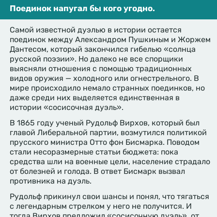
Поединок напугал бы кого угодно.
Самой известной дуэлью в истории остается
поединок между Александром Пушкиным и Жоржем
Дантесом, который закончился гибелью «солнца
русской поэзии». Но далеко не все спорщики
выясняли отношения с помощью традиционных
видов оружия — холодного или огнестрельного. В
мире происходило немало странных поединков, но
даже среди них выделяется единственная в
истории «сосисочная дуэль».
В 1865 году ученый Рудольф Вирхов, который был
главой Либеральной партии, возмутился политикой
прусского министра Отто фон Бисмарка. Поводом
стали несоразмерные статьи бюджета: пока
средства шли на военные цели, население страдало
от болезней и голода. В ответ Бисмарк вызвал
противника на дуэль.
Рудольф прикинул свои шансы и понял, что тягаться
с легендарным стрелком у него не получится. И
тогда Вирхов предложил «сосисочную дуэль», от