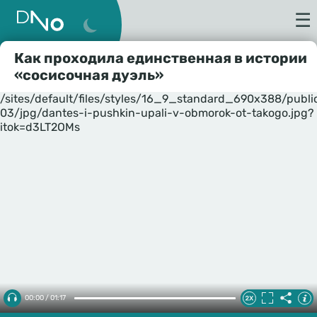
☰
Как проходила единственная в истории
«сосисочная дуэль»
/sites/default/files/styles/16_9_standard_690x388/publ
03/jpg/dantes-i-pushkin-upali-v-obmorok-ot-takogo.jpg?
itok=d3LT2OMs
00:00 / 01:17