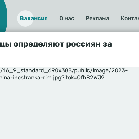
е
Вакансия
О нас
Реклама
Конта
О
нас
цы определяют россиян за
yles/16_9_standard_690x388/public/image/2023-
hina-inostranka-rim.jpg?itok=OfhB2WJ9