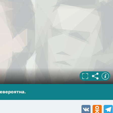
евероятна.
VK
Odnoklassn
Tele