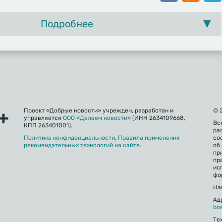
Подробнее
Проект «Добрые новости» учрежден, разработан и
© 
управляется
ООО «Делаем новости»
(ИНН 2634109668,
Вс
КПП 263401001).
ра
Политика конфиденциальности
.
Правила применения
со
рекомендательных технологий на сайте
.
об
пр
пр
ис
фо
На
Ад
bo
Те