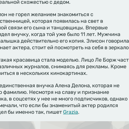
еальной схожестью с дедом.
он не горел желанием знакомиться с
твенницей, которая появилась на свет в
ой связи его сына и танцовщицы. Впервые
дел внучку, когда той уже было 11 лет. Мужчина
 малышка действительно его копия. Элисон говорила
ает актера, стоит ей посмотреть на себя в зеркало
такая красавица стала моделью. Лицо Ле Борж част
азличных журналов, снимаясь для рекламы. Кроме
явиться в нескольких кинокартинах.
единственная внучка Алена Делона, которая не
ю фамилию. Несмотря на славу и признание
ка, в соцсетях у нее не много подписчиков, однако
мечали, что если бы знаменитый актер родился
ел бы именно так, пишет
Grazia
.