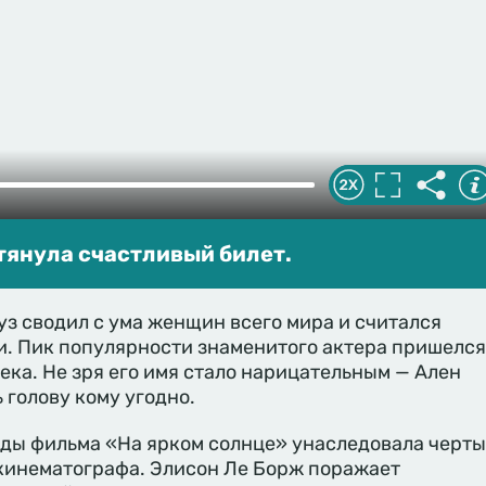
тянула счастливый билет.
з сводил с ума женщин всего мира и считался
и. Пик популярности знаменитого актера пришелся
века. Не зря его имя стало нарицательным — Ален
 голову кому угодно.
зды фильма «На ярком солнце» унаследовала черты
кинематографа. Элисон Ле Борж поражает