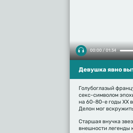
00:00 / 01:34
Девушка явно вы
Голубоглазый францу
секс-символом эпох
на 60-80-е годы XX 
Делон мог вскружить
Старшая внучка зве
внешности легенды 