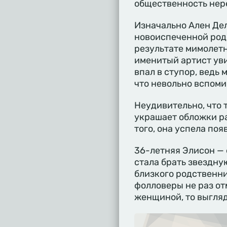
общественность нер
Изначально Ален Дел
новоиспеченной родс
результате мимолетн
именитый артист уви
впал в ступор, ведь
что невольно вспомин
Неудивительно, что 
украшает обложки р
того, она успела по
36-летняя Элисон — 
стала брать звездну
близкого родственни
фолловеры не раз от
женщиной, то выгляд