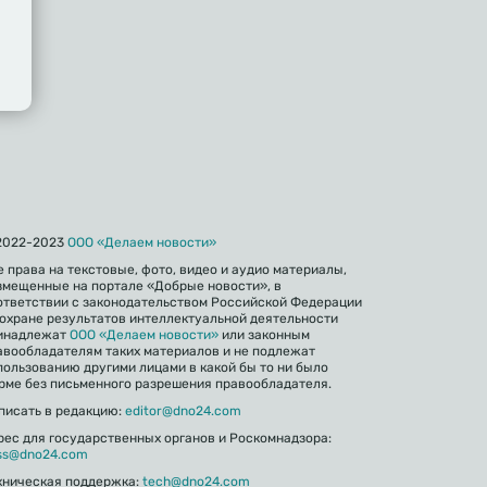
2022-2023
ООО «Делаем новости»
е права на текстовые, фото, видео и аудио материалы,
змещенные на портале «Добрые новости», в
ответствии с законодательством Российской Федерации
 охране результатов интеллектуальной деятельности
инадлежат
ООО «Делаем новости»
или законным
авообладателям таких материалов и не подлежат
пользованию другими лицами в какой бы то ни было
рме без письменного разрешения правообладателя.
писать в редакцию:
editor@dno24.com
рес для государственных органов и Роскомнадзора:
ss@dno24.com
хническая поддержка:
tech@dno24.com