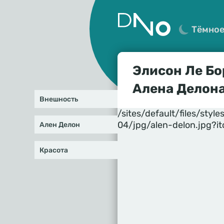
Тёмно
Элисон Ле Б
Алена Делон
Внешность
/sites/default/files/st
04/jpg/alen-delon.jpg?
Ален Делон
Красота