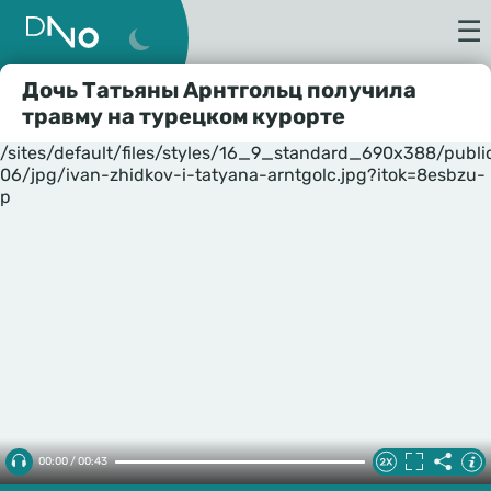
☰
Дочь Татьяны Арнтгольц получила
травму на турецком курорте
/sites/default/files/styles/16_9_standard_690x388/publ
06/jpg/ivan-zhidkov-i-tatyana-arntgolc.jpg?itok=8esbzu-
p
00:00 / 00:43