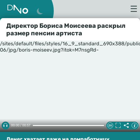
☰
Директор Бориса Моисеева раскрыл
размер пенсии артиста
/sites/default/files/styles/16_9_standard_690x388/publ
06/jpg/boris-moiseev.jpg?itok=M7nsgRd-
00:00 / 00:57
Денег хватает даже на домработницу.