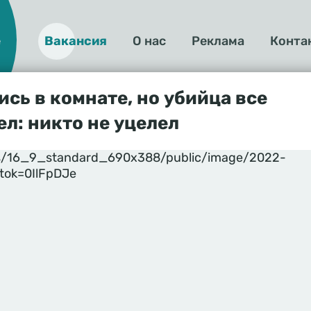
е
Вакансия
О нас
Реклама
Конта
О
нас
ись в комнате, но убийца все
ел: никто не уцелел
yles/16_9_standard_690x388/public/image/2022-
itok=0IlFpDJe