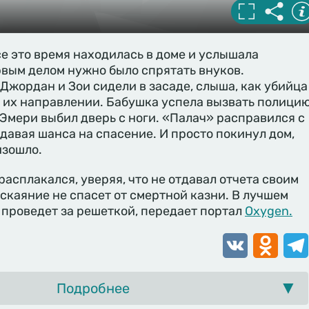
се это время находилась в доме и услышала
вым делом нужно было спрятать внуков.
Джордан и Зои сидели в засаде, слыша, как убийца
 их направлении. Бабушка успела вызвать полицию
 Эмери выбил дверь с ноги. «Палач» расправился с
 давая шанса на спасение. И просто покинул дом,
изошло.
расплакался, уверяя, что не отдавал отчета своим
аскаяние не спасет от смертной казни. В лучшем
 проведет за решеткой, передает портал
Oxygen.
VK
Odnoklassn
Tele
Подробнее