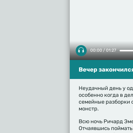
00:00 / 01:27
Вечер закончился
Неудачный день у од
особенно когда в де
семейные разборки с
монстр.
Всю ночь Ричард Эме
Отчаявшись поймать 