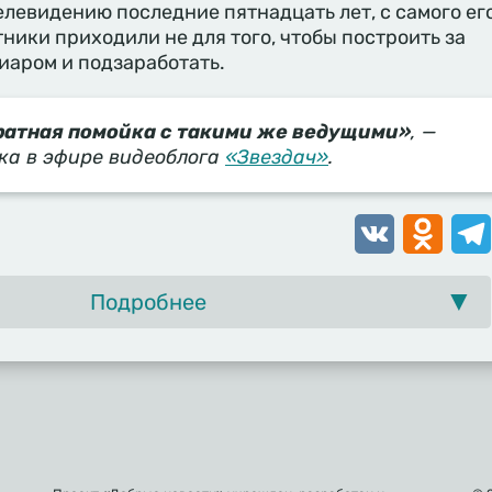
левидению последние пятнадцать лет, с самого ег
тники приходили не для того, чтобы построить за
пиаром и подзаработать.
ратная помойка с такими же ведущими»
, —
ка в эфире видеоблога
«Звездач»
.
VK
Odnoklassn
Tele
Подробнее