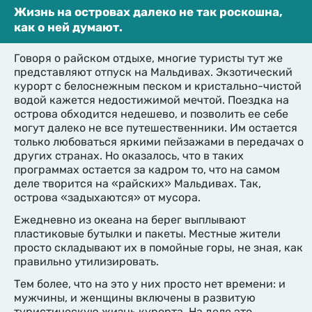
Жизнь на островах далеко не так роскошна,
как о ней думают.
Говоря о райском отдыхе, многие туристы тут же
представляют отпуск на Мальдивах. Экзотический
курорт с белоснежным песком и кристально-чистой
водой кажется недостижимой мечтой. Поездка на
острова обходится недешево, и позволить ее себе
могут далеко не все путешественники. Им остается
только любоваться яркими пейзажами в передачах о
других странах. Но оказалось, что в таких
программах остается за кадром то, что на самом
деле творится на «райских» Мальдивах. Так,
острова «задыхаются» от мусора.
Ежедневно из океана на берег выплывают
пластиковые бутылки и пакеты. Местные жители
просто складывают их в помойные горы, не зная, как
правильно утилизировать.
Тем более, что на это у них просто нет времени: и
мужчины, и женщины включены в развитую
туристическую жизнь курорта. На деле это