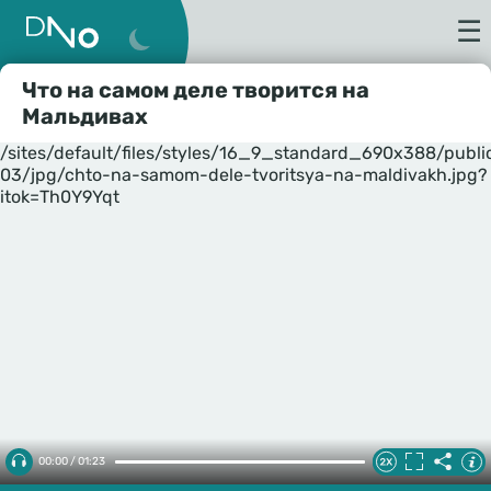
☰
Что на самом деле творится на
Мальдивах
/sites/default/files/styles/16_9_standard_690x388/publ
03/jpg/chto-na-samom-dele-tvoritsya-na-maldivakh.jpg?
itok=Th0Y9Yqt
00:00 / 01:23